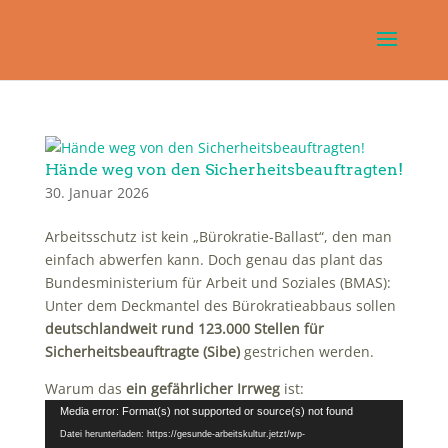
Hände weg von den Sicherheitsbeauftragten!
30. Januar 2026
Arbeitsschutz ist kein „Bürokratie-Ballast“, den man
einfach abwerfen kann. Doch genau das plant das
Bundesministerium für Arbeit und Soziales (BMAS):
Unter dem Deckmantel des Bürokratieabbaus sollen
deutschlandweit rund 123.000 Stellen für
Sicherheitsbeauftragte (Sibe)
gestrichen werden.
Warum das
ein gefährlicher Irrweg
ist:
Video-
Media error: Format(s) not supported or source(s) not found
Player
Datei herunterladen: https://gesunde-arbeitskultur.jetzt/wp-