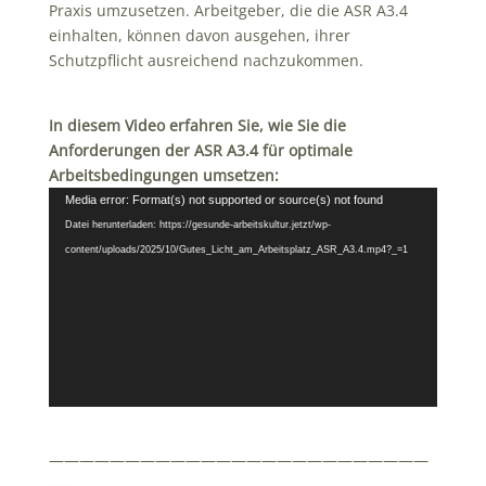
Praxis umzusetzen.
Arbeitgeber, die die ASR A3.4
einhalten, können davon ausgehen, ihrer
Schutzpflicht ausreichend nachzukommen.
In diesem Video erfahren Sie, wie Sie die
Anforderungen der ASR A3.4 für optimale
Arbeitsbedingungen umsetzen:
Video-
Media error: Format(s) not supported or source(s) not found
Player
Datei herunterladen: https://gesunde-arbeitskultur.jetzt/wp-
content/uploads/2025/10/Gutes_Licht_am_Arbeitsplatz_ASR_A3.4.mp4?_=1
—————————————————————————
—–