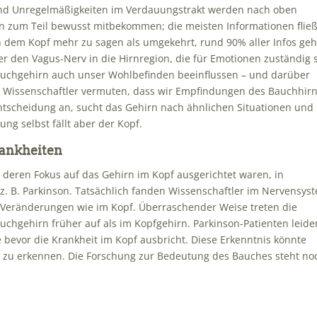
und Unregelmäßigkeiten im Verdauungstrakt werden nach oben
 zum Teil bewusst mitbekommen; die meisten Informationen flie
h dem Kopf mehr zu sagen als umgekehrt, rund 90% aller Infos ge
r den Vagus-Nerv in die Hirnregion, die für Emotionen zuständig 
Bauchgehirn auch unser Wohlbefinden beeinflussen – und darüber
ge Wissenschaftler vermuten, dass wir Empfindungen des Bauchhir
 Entscheidung an, sucht das Gehirn nach ähnlichen Situationen und
ng selbst fällt aber der Kopf.
rankheiten
 deren Fokus auf das Gehirn im Kopf ausgerichtet waren, in
 z. B. Parkinson. Tatsächlich fanden Wissenschaftler im Nervensys
 Veränderungen wie im Kopf. Überraschender Weise treten die
chgehirn früher auf als im Kopfgehirn. Parkinson-Patienten leide
evor die Krankheit im Kopf ausbricht. Diese Erkenntnis könnte
er zu erkennen. Die Forschung zur Bedeutung des Bauches steht no