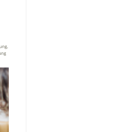
sung,
hung