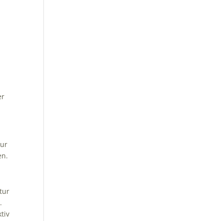
er
zur
en.
tur
.
tiv