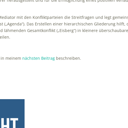
r herausgestellt und für die Ermöglichung eines positiven Verlau
diator mit den Konfliktparteien die Streitfragen und legt gemei
t („Agenda“). Das Erstellen einer hierarchischen Gliederung hilft,
nd lähmenden Gesamtkonflikt („Eisberg“) in kleinere überschaubar
eilen.
 in meinem
nächsten Beitrag
beschreiben.