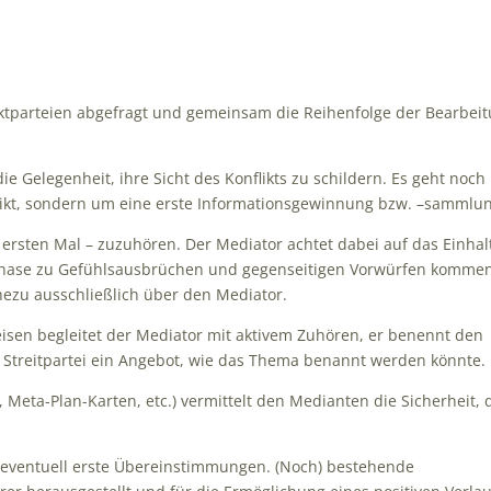
iktparteien abgefragt und gemeinsam die Reihenfolge der Bearbei
e Gelegenheit, ihre Sicht des Konflikts zu schildern. Es geht noch
likt, sondern um eine erste Informationsgewinnung bzw. –sammlu
 ersten Mal – zuzuhören. Der Mediator achtet dabei auf das Einhal
r Phase zu Gefühlsausbrüchen und gegenseitigen Vorwürfen komme
ezu ausschließlich über den Mediator.
eisen begleitet der Mediator mit aktivem Zuhören, er benennt den
n Streitpartei ein Angebot, wie das Thema benannt werden könnte.
, Meta-Plan-Karten, etc.) vermittelt den Medianten die Sicherheit, 
h eventuell erste Übereinstimmungen. (Noch) bestehende