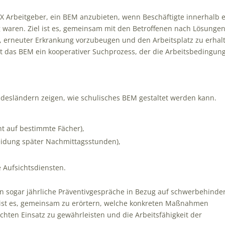
B IX Arbeitgeber, ein BEM anzubieten, wenn Beschäftigte innerhalb 
g waren. Ziel ist es, gemeinsam mit den Betroffenen nach Lösunge
, erneuter Erkrankung vorzubeugen und den Arbeitsplatz zu erhal
t das BEM ein kooperativer Suchprozess, der die Arbeitsbedingun
desländern zeigen, wie schulisches BEM gestaltet werden kann.
ht auf bestimmte Fächer),
eidung später Nachmittagsstunden),
 Aufsichtsdiensten.
n sogar jährliche Präventivgespräche in Bezug auf schwerbehinde
s ist es, gemeinsam zu erörtern, welche konkreten Maßnahmen
hten Einsatz zu gewährleisten und die Arbeitsfähigkeit der