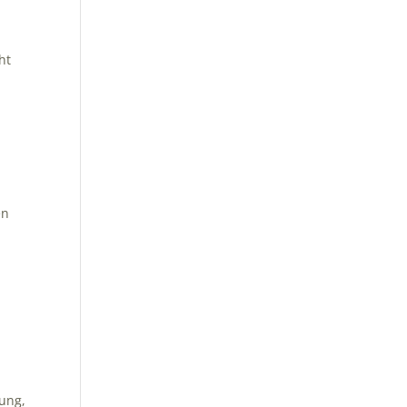
ht
en
sung,