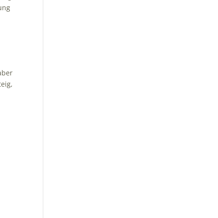
hung
aber
eig,