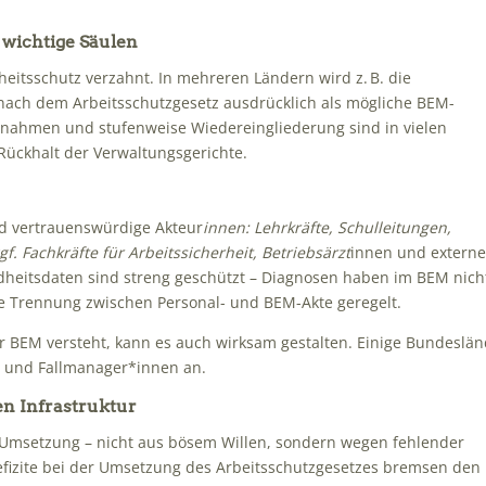
 wichtige Säulen
eitsschutz verzahnt. In mehreren Ländern wird z. B. die
ach dem Arbeitsschutzgesetz ausdrücklich als mögliche BEM-
ahmen und stufenweise Wiedereingliederung sind in vielen
Rückhalt der Verwaltungsgerichte.
d vertrauenswürdige Akteur
innen: Lehrkräfte, Schulleitungen,
. Fachkräfte für Arbeitssicherheit, Betriebsärzt
innen und extern
ndheitsdaten sind streng geschützt – Diagnosen haben im BEM nich
are Trennung zwischen Personal- und BEM-Akte geregelt.
wer BEM versteht, kann es auch wirksam gestalten. Einige Bundeslä
n und Fallmanager*innen an.
hen Infrastruktur
er Umsetzung – nicht aus bösem Willen, sondern wegen fehlender
efizite bei der Umsetzung des Arbeitsschutzgesetzes bremsen den