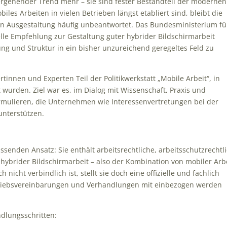
ergehender Trend mehr – sie sind fester Bestandteil der modernen
es Arbeiten in vielen Betrieben längst etabliert sind, bleibt die
n Ausgestaltung häufig unbeantwortet. Das Bundesministerium fü
ielle Empfehlung zur Gestaltung guter hybrider Bildschirmarbeit
rung und Struktur in ein bisher unzureichend geregeltes Feld zu
rtinnen und Experten Teil der Politikwerkstatt „Mobile Arbeit“, in
urden. Ziel war es, im Dialog mit Wissenschaft, Praxis und
formulieren, die Unternehmen wie Interessenvertretungen bei der
nterstützen.
enden Ansatz: Sie enthält arbeitsrechtliche, arbeitsschutzrechtl
hybrider Bildschirmarbeit – also der Kombination von mobiler Arb
nicht verbindlich ist, stellt sie doch eine offizielle und fachlich
etriebsvereinbarungen und Verhandlungen mit einbezogen werden
ndlungsschritten: