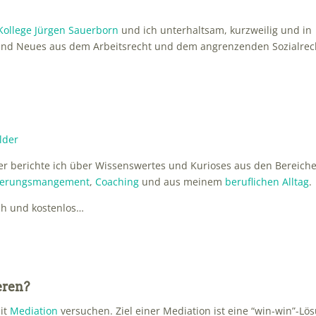
Kollege Jürgen Sauerborn
und ich unterhaltsam, kurzweilig und in
s und Neues aus dem Arbeitsrecht und dem angrenzenden Sozialrec
r berichte ich über Wissenswertes und Kurioses aus den Bereich
iederungsmangement
,
Coaching
und aus meinem
beruflichen Alltag
.
ch und kostenlos…
eren?
mit
Mediation
versuchen. Ziel einer Mediation ist eine “win-win”-Lö